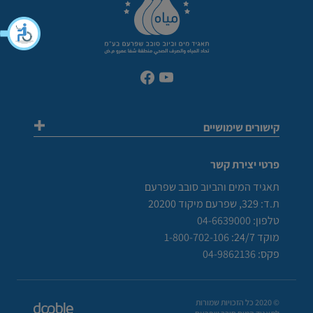
קישורים שימושיים
מכרזים
פרטי יצירת קשר
מכרז ספק יחיד
מכרזים פומביים
תאגיד המים והביוב סובב שפרעם
בקשה לקבלת מידע (RFI)
ת.ד: 329, שפרעם מיקוד 20200
תשלומים ותעריפים
טלפון:
04-6639000
הטבות לאוכלוסיות מיוחדות
מוקד 24/7:
1-800-702-106
מדיניות גבייה ואכיפה
פקס:
04-9862136
ערעור על גובה החיוב
הסבר אודות חשבון המים התקופתי
צריכת מים
© 2020 כל הזכויות שמורות